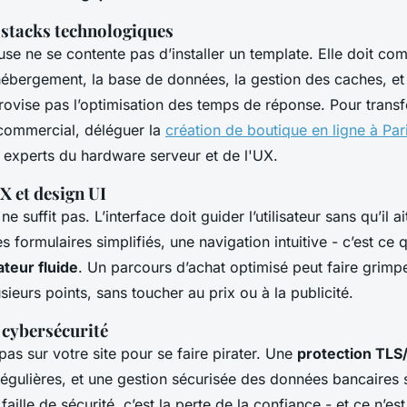
 stacks technologiques
se ne se contente pas d’installer un template. Elle doit co
’hébergement, la base de données, la gestion des caches, et 
rovise pas l’optimisation des temps de réponse. Pour trans
 commercial, déléguer la
création de boutique en ligne à Par
 experts du hardware serveur et de l'UX.
X et design UI
ne suffit pas. L’interface doit guider l’utilisateur sans qu’il ai
s formulaires simplifiés, une navigation intuitive - c’est ce
ateur fluide
. Un parcours d’achat optimisé peut faire grimpe
ieurs points, sans toucher au prix ou à la publicité.
a cybersécurité
 pas sur votre site pour se faire pirater. Une
protection TLS
régulières, et une gestion sécurisée des données bancaires 
aille de sécurité, c’est la perte de la confiance - et ce n’es