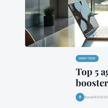
HIGH TECH
Top 5 a
booster
B
Bona
06/04/20