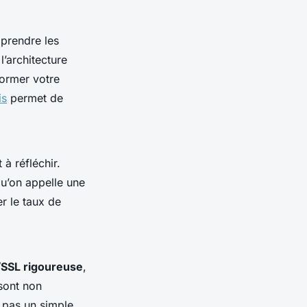
mprendre les
l’architecture
former votre
is
permet de
t à réfléchir.
 qu’on appelle une
r le taux de
/SSL rigoureuse
,
sont non
t pas un simple