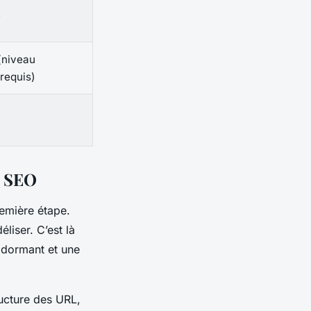
e
(niveau
requis)
t SEO
première étape.
éliser. C’est là
 dormant et une
ucture des URL,