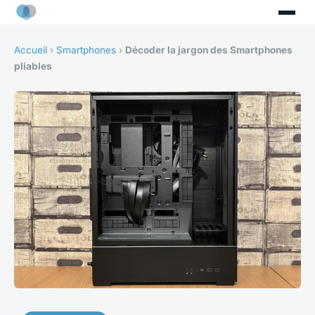
Accueil
›
Smartphones
›
Décoder la jargon des Smartphones
pliables